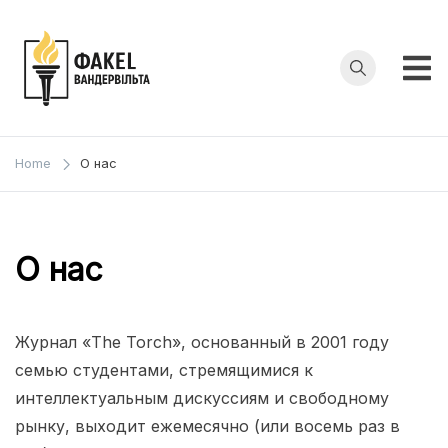
Skip
to
content
Факел
Журнал
консервативных
Вандербильта
Home
О нас
и
либертарианский
комментариев
О нас
Журнал «The Torch», основанный в 2001 году
семью студентами, стремящимися к
интеллектуальным дискуссиям и свободному
рынку, выходит ежемесячно (или восемь раз в