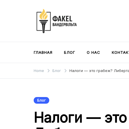
Skip
to
content
Факел Вандербильта
Журнал консервативных и либертариан
комментариев
ГЛАВНАЯ
БЛОГ
О НАС
КОНТАК
Home
Блог
Налоги — это грабеж? Либерт
Блог
Налоги — это