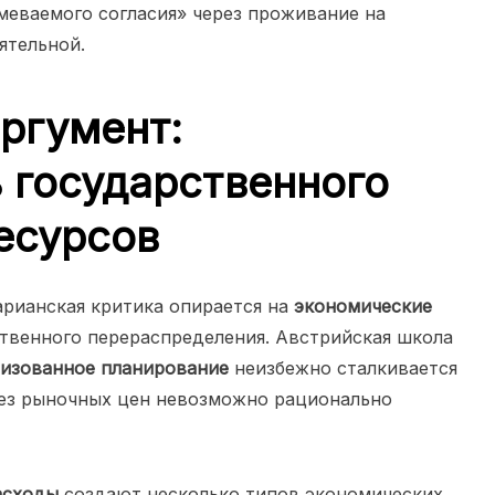
меваемого согласия» через проживание на
ятельной.
ргумент:
 государственного
есурсов
рианская критика опирается на
экономические
твенного перераспределения. Австрийская школа
изованное планирование
неизбежно сталкивается
без рыночных цен невозможно рационально
асходы
создают несколько типов экономических