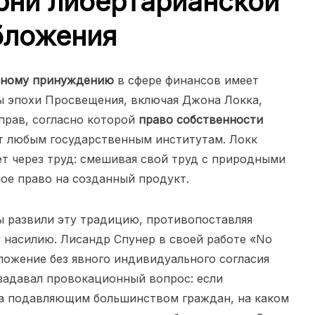
рни либертарианской
бложения
нному принуждению
в сфере финансов имеет
ы эпохи Просвещения, включая Джона Локка,
прав, согласно которой
право собственности
т любым государственным институтам. Локк
ет через труд: смешивая свой труд с природными
ное право на созданный продукт.
ы развили эту традицию, противопоставляя
 насилию. Лисандр Спунер в своей работе «No
ложение без явного индивидуального согласия
задавал провокационный вопрос: если
а подавляющим большинством граждан, на каком