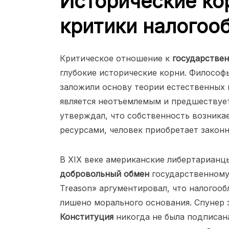
Исторические ко
критики налогоо
Критическое отношение к
государстве
глубокие исторические корни. Философ
заложили основу теории естественных 
является неотъемлемым и предшествуе
утверждал, что собственность возника
ресурсами, человек приобретает закон
В XIX веке американские либертарианц
добровольный обмен
государственному
Treason» аргументировал, что налогооб
лишено морального основания. Спунер 
Конституция
никогда не была подписан