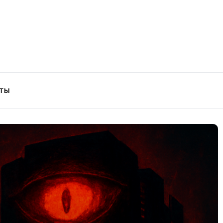
ский
ТЫ