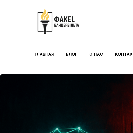
Skip
to
content
Факел Вандербильта
Журнал консервативных и либертариан
комментариев
ГЛАВНАЯ
БЛОГ
О НАС
КОНТАК