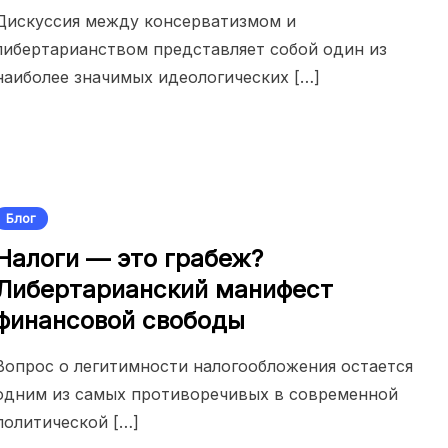
Дискуссия между консерватизмом и
либертарианством представляет собой один из
наиболее значимых идеологических […]
Блог
Налоги — это грабеж?
Либертарианский манифест
финансовой свободы
Вопрос о легитимности налогообложения остается
одним из самых противоречивых в современной
политической […]