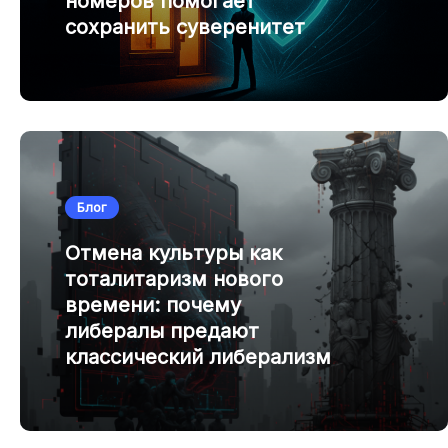
номеров помогает
сохранить суверенитет
Блог
Отмена культуры как
тоталитаризм нового
времени: почему
либералы предают
классический либерализм