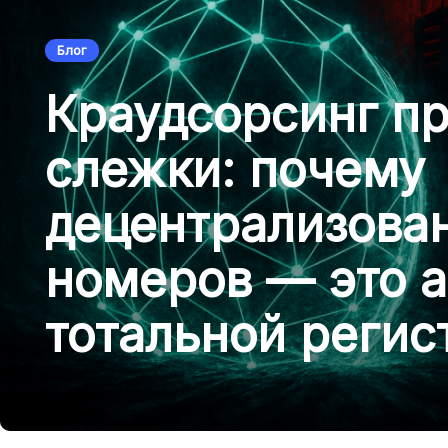
Блог
Краудсорсинг п
слежки: почему
децентрализова
номеров — это а
тотальной регис