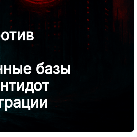
ротив
нные базы
нтидот
трации