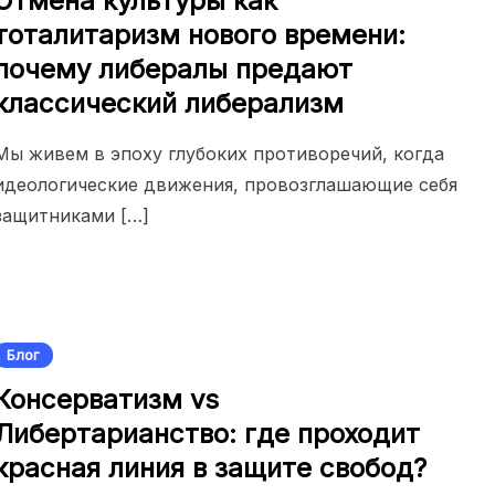
Отмена культуры как
тоталитаризм нового времени:
почему либералы предают
классический либерализм
Мы живем в эпоху глубоких противоречий, когда
идеологические движения, провозглашающие себя
защитниками […]
Блог
Консерватизм vs
Либертарианство: где проходит
красная линия в защите свобод?